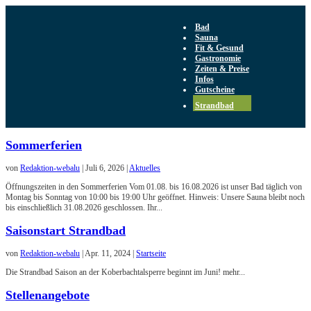
Bad
Sauna
Fit & Gesund
Gastronomie
Zeiten & Preise
Infos
Gutscheine
Strandbad
Sommerferien
von
Redaktion-webalu
|
Juli 6, 2026
|
Aktuelles
Öffnungszeiten in den Sommerferien Vom 01.08. bis 16.08.2026 ist unser Bad täglich von
Montag bis Sonntag von 10:00 bis 19:00 Uhr geöffnet. Hinweis: Unsere Sauna bleibt noch
bis einschließlich 31.08.2026 geschlossen. Ihr...
Saisonstart Strandbad
von
Redaktion-webalu
|
Apr. 11, 2024
|
Startseite
Die Strandbad Saison an der Koberbachtalsperre beginnt im Juni! mehr...
Stellenangebote