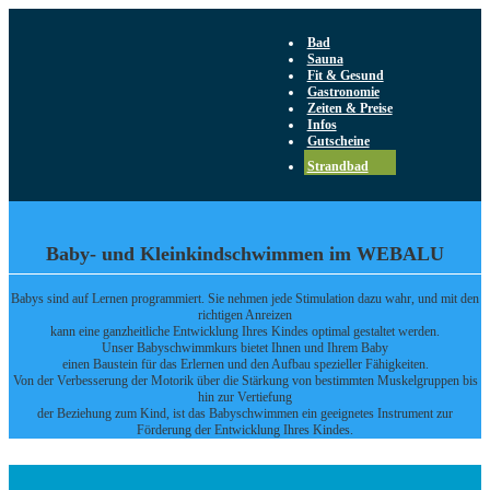
Bad
Sauna
Fit & Gesund
Gastronomie
Zeiten & Preise
Infos
Gutscheine
Strandbad
Baby- und Kleinkindschwimmen im WEBALU
Babys sind auf Lernen programmiert. Sie nehmen jede Stimulation dazu wahr, und mit den
richtigen Anreizen
kann eine ganzheitliche Entwicklung Ihres Kindes optimal gestaltet werden.
Unser Babyschwimmkurs bietet Ihnen und Ihrem Baby
einen Baustein für das Erlernen und den Aufbau spezieller Fähigkeiten.
Von der Verbesserung der Motorik über die Stärkung von bestimmten Muskelgruppen bis
hin zur Vertiefung
der Beziehung zum Kind, ist das Babyschwimmen ein geeignetes Instrument zur
Förderung der Entwicklung Ihres Kindes.