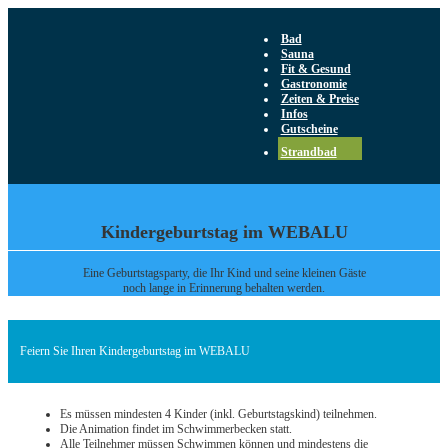
Bad
Sauna
Fit & Gesund
Gastronomie
Zeiten & Preise
Infos
Gutscheine
Strandbad
Kindergeburtstag im WEBALU
Eine Geburtstagsparty, die Ihr Kind und seine kleinen Gäste
noch lange in Erinnerung behalten werden.
Feiern Sie Ihren Kindergeburtstag im WEBALU
Es müssen mindesten 4 Kinder (inkl. Geburtstagskind) teilnehmen.
Die Animation findet im Schwimmerbecken statt.
Alle Teilnehmer müssen Schwimmen können und mindestens die